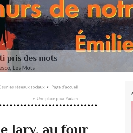
ti pris des mots
esco, Les Mots
 sur les réseaux sociaux
Page d'accueil
Une place pour Yadam
 Jary, au four