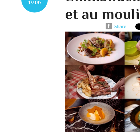
17/06
et au moul
Share