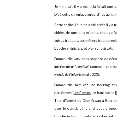
Je me disais il y a peu cela faisait que
D’où cette chronique aujourd’hui, qui s’int
Cette chaîne Youtube a été créée il y a t
vidéos de quelques minutes, toutes dédi
autres troquets. Les métiers traditionnels
bouchers, épiciers, et bien sûr cuistots.
Emmanuelle Jary nous propose de décou
interlocuteur "
candide
", comme le précis
Monde de l’épicerie
(mai 2020).
Emmanuelle Jary est une bourlingueus
parisiennes (
Les Pantins
, en banlieue, le
B
Tour d'Argent ou
Chez Erwan
à Bourdon
dans le Cantal, où le chef vous propose
boucherie traditionnelle et restaurant 