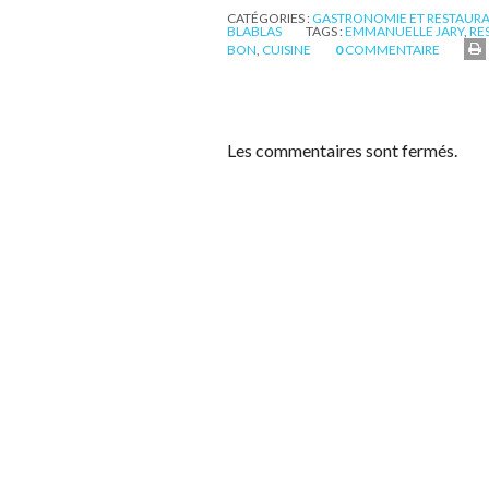
CATÉGORIES :
GASTRONOMIE ET RESTAUR
BLABLAS
TAGS :
EMMANUELLE JARY
,
RE
BON
,
CUISINE
0
COMMENTAIRE
Les commentaires sont fermés.