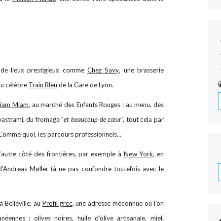
e de lieux prestigieux comme
Chez Savy
, une brasserie
au célèbre
Train Bleu
de la Gare de Lyon.
Miam Miam
, au marché des Enfants Rouges : au menu, des
pastrami, du fromage "
et beaucoup de cœur
", tout cela par
Comme quoi, les parcours professionnels...
l’autre côté des frontières, par exemple à
New York
, en
 d’Andreas Møller (à ne pas confondre toutefois avec le
 Belleville, au
Profil grec
, une adresse méconnue où l’on
éennes : olives noires, huile d’olive artisanale, miel,