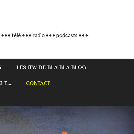
 ••• télé ••• radio ••• podcasts •••
G
LES ITW DE BLA BLA BLOG
E...
CONTACT