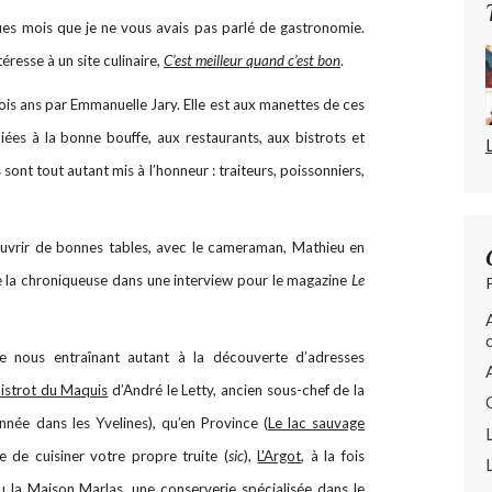
lques mois que je ne vous avais pas parlé de gastronomie.
éresse à un site culinaire,
C’est meilleur quand c’est bon
.
rois ans par Emmanuelle Jary. Elle est aux manettes de ces
ées à la bonne bouffe, aux restaurants, aux bistrots et
 sont tout autant mis à l’honneur : traiteurs, poissonniers,
vrir de bonnes tables, avec le cameraman, Mathieu en
e la chroniqueuse dans une interview pour le magazine
Le
e nous entraînant autant à la découverte d’adresses
istrot du Maquis
d’André le Letty, ancien sous-chef de la
née dans les Yvelines), qu’en Province (
Le lac sauvage
 de cuisiner votre propre truite (
sic
),
L'Argot
, à la fois
ou la
Maison Marlas
, une conserverie spécialisée dans le