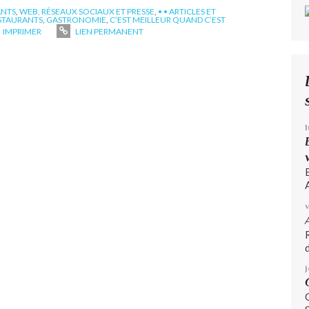
ANTS
,
WEB, RÉSEAUX SOCIAUX ET PRESSE
,
• • ARTICLES ET
STAURANTS
,
GASTRONOMIE
,
C’EST MEILLEUR QUAND C’EST
IMPRIMER
LIEN PERMANENT
A
d