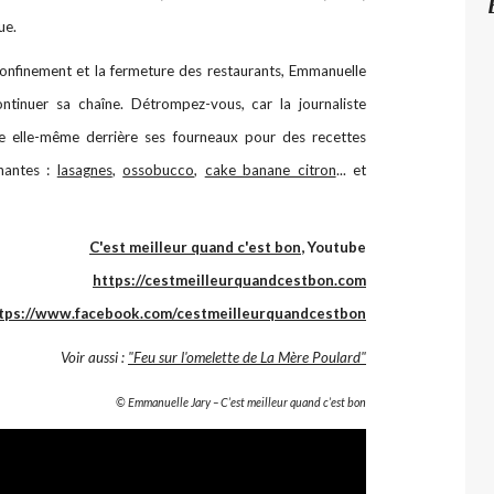
ue.
confinement et la fermeture des restaurants, Emmanuelle
ntinuer sa chaîne. Détrompez-vous, car la journaliste
e elle-même derrière ses fourneaux pour des recettes
nnantes :
lasagnes
,
ossobucco
,
cake banane citron
... et
C'est meilleur quand c'est bon
, Youtube
https://cestmeilleurquandcestbon.com
tps://www.facebook.com/cestmeilleurquandcestbon
Voir aussi :
"Feu sur l'omelette de La Mère Poulard"
© Emmanuelle Jary – C’est meilleur quand c’est bon