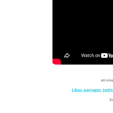
en vou
Likez
,
partagez
,
twit
S