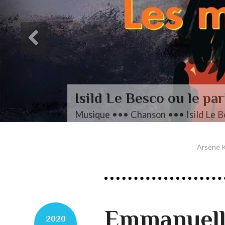
Isild Le Besco ou le par
Musique ••• Chanson ••• Isild Le B
Arsène K
Emmanuelle
2020