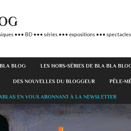
LOG
iques ••• BD ••• séries ••• expositions ••• spectacles
 BLA BLOG
LES HORS-SÉRIES DE BLA BLA BLO
DES NOUVELLES DU BLOGGEUR
PÊLE-MÊL
ABLAS EN VOUS ABONNANT À LA NEWSLETTER