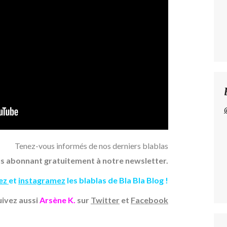
Tenez-vous informés de nos derniers blablas
s abonnant gratuitement à notre newsletter.
tez
et
instagramez
les blablas de Bla Bla Blog !
uivez aussi
Arsène K.
sur
Twitter
et
Facebook