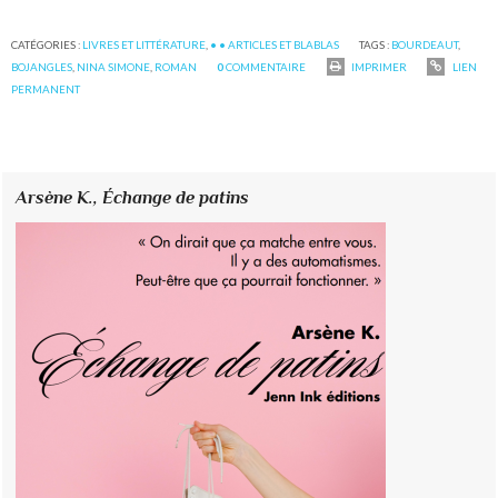
CATÉGORIES :
LIVRES ET LITTÉRATURE
,
• • ARTICLES ET BLABLAS
TAGS :
BOURDEAUT
,
BOJANGLES
,
NINA SIMONE
,
ROMAN
0
COMMENTAIRE
IMPRIMER
LIEN
PERMANENT
Arsène K.,
Échange de patins