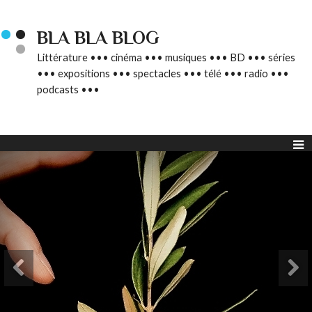
BLA BLA BLOG
Littérature ••• cinéma ••• musiques ••• BD ••• séries
••• expositions ••• spectacles ••• télé ••• radio •••
podcasts •••