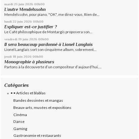
mardi 23
juin 2026
00h00
L’autre Mendelssohn
Mendelssohn, pour piano. "OK", me direz-vous. Rien de...
lundi 22
juin 2026
00h00
Expliquer est-ce justifier ?
Le Café philosophique de Montargis proposera son...
vendredi 19
juin 2026
00h00
Il sera beaucoup pardonné à Lionel Langlais
Lionel Langlais sort son cinquième album, sobrement...
jeudi 18
juin 2026
00h00
Monographie à plusieurs
Partons à la découverte d’un compositeur d’aujourd’hui,...
Catégories
• • Articles et blablas
Bandes dessinées et mangas
Beaux-arts, musées et expositions
Cinéma
Danse
Gaming
Gastronomie et restaurants