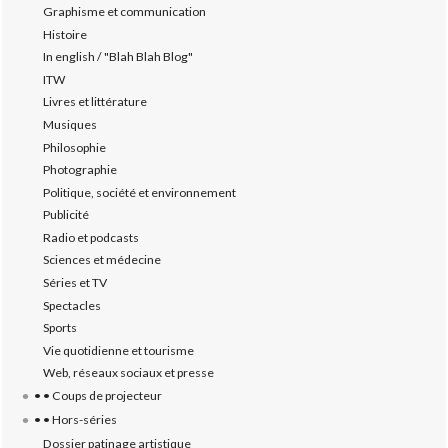
Graphisme et communication
Histoire
In english / "Blah Blah Blog"
ITW
Livres et littérature
Musiques
Philosophie
Photographie
Politique, société et environnement
Publicité
Radio et podcasts
Sciences et médecine
Séries et TV
Spectacles
Sports
Vie quotidienne et tourisme
Web, réseaux sociaux et presse
• • Coups de projecteur
• • Hors-séries
Dossier patinage artistique