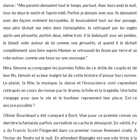
danse : "
Mes parents dansaient tout le temps, partout. Avec leurs amis la nuit,
tous les deux le matin et l'après-midi. Parfois je dansais avec eux. Ils dansaient
avec des façons vraiment incroyables, ils bousculaient tout sur leur passage,
mon père lâchait ma mère dans l'atmosphère, la rattrapait par les ongles
après une pirouette, parfois deux, même trois. Il la balançait sous ses jambes,
la faisait voler autour de lui comme une girouette, et quand il la lâchait
complètement sans faire exprès Maman se retrouvait les fesses par terre et sa
robe autour, comme une tasse sur une soucoupe.
"
Nina Simone accompagne les journées folles de ce drôle de couple et de
leur fils, témoin et acteur malgré lui de cette histoire d’amour hors norme.
Le plaisir, la fête, la musique, la danse et l’insouciance sont cependant
rattrapés en cours de roman par le drame, la folie et la tragédie. Une lutte
s’engage pour que la vie et le bonheur reprennent leur place. Est-ce
encore possible ?
Olivier Bourdeaut a été comparé à Boris Vian pour ce premier roman où
derrière la fantaisie parfois surréaliste se cache le désespoir. En vérité, il y
a du Francis Scott Fitzgerald dans ce premier roman finement ciselé. À
l’instar de
Tendre est la nuit
,
En attendant Bojangles
est une ode triste à la