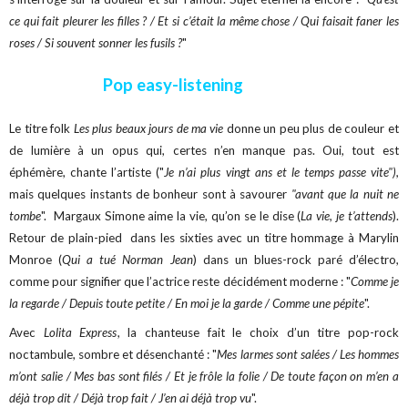
ce qui fait pleurer les filles ? / Et si c’était la même chose / Qui faisait faner les
roses / Si souvent sonner les fusils ?
"
Pop easy-listening
Le titre folk
Les plus beaux jours de ma vie
donne un peu plus de couleur et
de lumière à un opus qui, certes n’en manque pas. Oui, tout est
éphémère, chante l’artiste ("
Je n’ai plus vingt ans et le temps passe vite"),
mais quelques instants de bonheur sont à savourer
"avant que la nuit ne
tombe
". Margaux Simone aime la vie, qu’on se le dise (
La vie, je t’attends
).
Retour de plain-pied dans les sixties avec un titre hommage à Marylin
Monroe (
Qui a tué Norman Jean
) dans un blues-rock paré d’électro,
comme pour signifier que l’actrice reste décidément moderne : "
Comme je
la regarde / Depuis toute petite / En moi je la garde / Comme une pépite
".
Avec
Lolita Express
, la chanteuse fait le choix d’un titre pop-rock
noctambule, sombre et désenchanté : "
Mes larmes sont salées / Les hommes
m’ont salie / Mes bas sont filés / Et je frôle la folie / De toute façon on m’en a
déjà trop dit / Déjà trop fait / J’en ai déjà trop vu
".