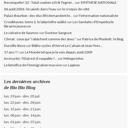
Reconquête! 22 : Total soutien à Erik Tegnér...
sur
SYNTHESE NATIONALE
06 août 2026 : les pieds dans l'eau
sur
le croquis de côté
Palais Bourbon : des élus RN demandent le...
sur
l'information nationaliste
Crookhaven, tome 2, le labyrinthe oublié
sur
Les Sandales d'Empédocle
librairie jeunesse
Le calvaire de Saumos
sur
Docteur Sangsue
Climat : ceux qui ”rabâchent comme des ânes”
sur
Patrice de Plunkett : le blog
Durville Steve
sur
Biblio-cycles d'Hervé Le Cahain et Jean-Yves...
17 ans!!!
sur
Le Monde tel que je le vois depuis août 2009
Insécurité : l'Etat est-il coupable ?...
sur
Métapo infos
Le bénéfice de l'immigration massive
sur
Lapinos
Les dernières archives
de Bla Bla Blog
lun. 29 juin - dim. 05 juil.
lun. 22 juin - dim. 28 juin
lun. 15 juin - dim. 21 juin
lun. 08 juin - dim. 14 juin
lun. 01 juin - dim. 07 juin