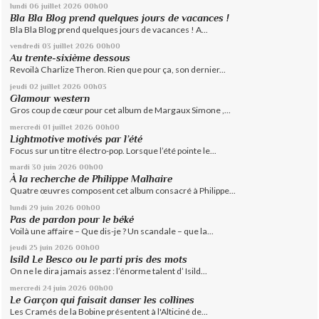
lundi 06
juillet 2026
00h00
Bla Bla Blog prend quelques jours de vacances !
Bla Bla Blog prend quelques jours de vacances ! A...
vendredi 03
juillet 2026
00h00
Au trente-sixième dessous
Revoilà Charlize Theron. Rien que pour ça, son dernier...
jeudi 02
juillet 2026
00h03
Glamour western
Gros coup de cœur pour cet album de Margaux Simone ,...
mercredi 01
juillet 2026
00h00
Lightmotive motivés par l’été
Focus sur un titre électro-pop. Lorsque l’été pointe le...
mardi 30
juin 2026
00h00
À la recherche de Philippe Malhaire
Quatre œuvres composent cet album consacré à Philippe...
lundi 29
juin 2026
00h00
Pas de pardon pour le béké
Voilà une affaire – Que dis-je ? Un scandale – que la...
jeudi 25
juin 2026
00h00
Isild Le Besco ou le parti pris des mots
On ne le dira jamais assez : l’énorme talent d’ Isild...
mercredi 24
juin 2026
00h00
Le Garçon qui faisait danser les collines
Les Cramés de la Bobine présentent à l'Alticiné de...