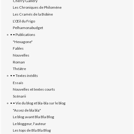
Cherry Gallery
Les Chroniques de Philomène
Les Cramés de la Bobine
L’‎Œil du Frigo
Pelhamonabudget
• • Publications
"Hexagone"
Fables
Nouvelles
Roman
Théâtre
• • Textes inédits
Essais
Nouvelles et textes courts
Scénarii
• • Vie du blog et bla-bla sur le blog
"Assez de bla bla"
Le blog avant Bla Bla Blog
Le bloggeur, l'auteur
Les tops de Bla Bla Blog