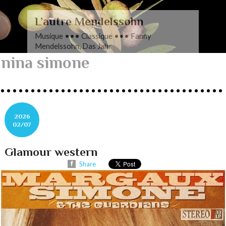
L’autre Mendelssohn
Musique ••• Classique ••• Fanny
Mendelssohn, Das Jahr
nina simone
2026
02/07
Glamour western
Share