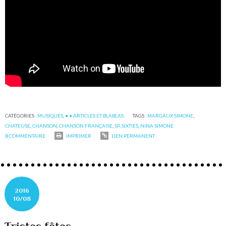
CATÉGORIES :
MUSIQUES
,
• • ARTICLES ET BLABLAS
TAGS :
MARGAUX SIMONE
,
CHATEUSE
,
CHANSON
,
CHANSON FRANÇAISE
,
SP
,
SIXTIES
,
NINA SIMONE
0
COMMENTAIRE
IMPRIMER
LIEN PERMANENT
2016
10/08
Tristes fêtes