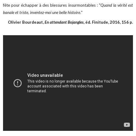
fête pour échapper à des blessures insurmontables : "
Quand la vérité est
banale et triste, inventez-moi une belle histoire.
"
Olivier Bourdeaut,
En attendant Bojangles
, éd. Finitude, 2016, 156 p.