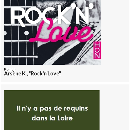
Roman
Arsène K., "Rock'n'Love"