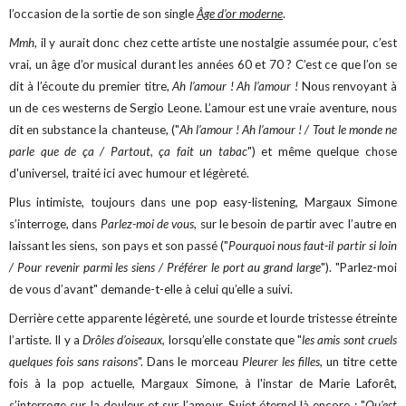
l’occasion de la sortie de son single
Âge d'or moderne
.
Mmh
, il y aurait donc chez cette artiste une nostalgie assumée pour, c’est
vrai, un âge d’or musical durant les années 60 et 70 ? C’est ce que l’on se
dit à l’écoute du premier titre,
Ah l’amour ! Ah l’amour !
Nous renvoyant à
un de ces westerns de Sergio Leone. L’amour est une vraie aventure, nous
dit en substance la chanteuse, ("
Ah l’amour ! Ah l’amour ! / Tout le monde ne
parle que de ça / Partout, ça fait un tabac
") et même quelque chose
d'universel, traité ici avec humour et légèreté.
Plus intimiste, toujours dans une pop easy-listening, Margaux Simone
s’interroge, dans
Parlez-moi de vous
, sur le besoin de partir avec l’autre en
laissant les siens, son pays et son passé ("
Pourquoi nous faut-il partir si loin
/ Pour revenir parmi les siens / Préférer le port au grand large
"). "Parlez-moi
de vous d’avant" demande-t-elle à celui qu’elle a suivi.
Derrière cette apparente légèreté, une sourde et lourde tristesse étreinte
l’artiste. Il y a
Drôles d’oiseaux,
lorsqu’elle constate que "
les amis sont cruels
quelques fois sans raisons
". Dans le morceau
Pleurer les filles
, un titre cette
fois à la pop actuelle, Margaux Simone, à l'instar de Marie Laforêt,
s’interroge sur la douleur et sur l’amour. Sujet éternel là encore : "
Qu’est