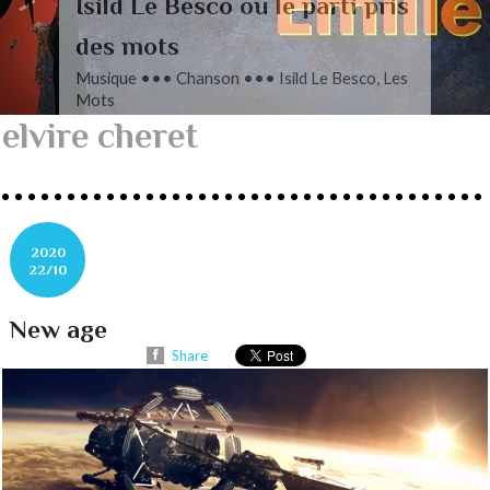
L’autre Mendelssohn
Musique ••• Classique ••• Fanny
Mendelssohn, Das Jahr
elvire cheret
2020
22/10
New age
Share