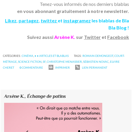
Tenez-vous informés de nos derniers blablas
en vous abonnant gratuitement à notre newsletter.
Likez
,
partagez
,
twittez
et
instagramez
les blablas de Bla
Bla Blog !
Suivez aussi
Arsène K.
sur
Twitter
et
Facebook
CATÉGORIES :
CINÉMA
,
• • ARTICLES ET BLABLAS
TAGS :
ROMAIN DEMONGEOT
,
COURT-
MÉTRAGE
,
SCIENCE FICTION
,
SF
,
CHRISTOPHE MENASSIER
,
SÉBASTIEN NOVAC
,
ELVIRE
CHERET
0
COMMENTAIRE
IMPRIMER
LIEN PERMANENT
Arsène K.,
Échange de patins