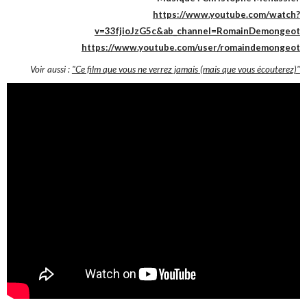
https://www.youtube.com/watch?
v=33fjioJzG5c&ab_channel=RomainDemongeot
https://www.youtube.com/user/romaindemongeot
Voir aussi :
"Ce film que vous ne verrez jamais (mais que vous écouterez)"