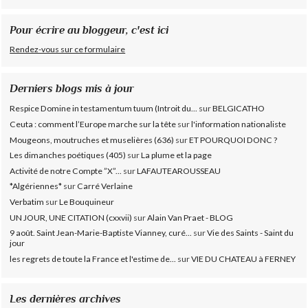
Pour écrire au bloggeur, c'est ici
Rendez-vous sur ce formulaire
Derniers blogs mis à jour
Respice Domine in testamentum tuum (Introit du...
sur
BELGICATHO
Ceuta : comment l’Europe marche sur la tête
sur
l'information nationaliste
Mougeons, moutruches et muselières (636)
sur
ET POURQUOI DONC ?
Les dimanches poétiques (405)
sur
La plume et la page
Activité de notre Compte ”X”...
sur
LAFAUTEAROUSSEAU
*Algériennes*
sur
Carré Verlaine
Verbatim
sur
Le Bouquineur
UN JOUR, UNE CITATION (cxxvii)
sur
Alain Van Praet - BLOG
9 août. Saint Jean-Marie-Baptiste Vianney, curé...
sur
Vie des Saints - Saint du
jour
les regrets de toute la France et l'estime de...
sur
VIE DU CHATEAU à FERNEY
Les dernières archives