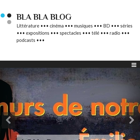
BLA BLA BLOG
Littérature ••• cinéma ••• musiques ••• BD ••• séries
••• expositions ••• spectacles ••• télé ••• radio •••
podcasts •••