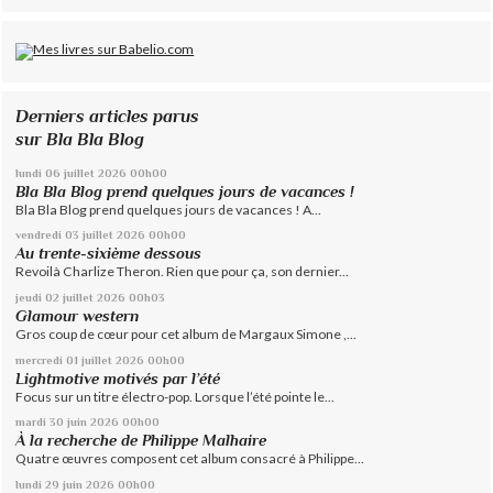
Derniers articles parus
sur Bla Bla Blog
lundi 06
juillet 2026
00h00
Bla Bla Blog prend quelques jours de vacances !
Bla Bla Blog prend quelques jours de vacances ! A...
vendredi 03
juillet 2026
00h00
Au trente-sixième dessous
Revoilà Charlize Theron. Rien que pour ça, son dernier...
jeudi 02
juillet 2026
00h03
Glamour western
Gros coup de cœur pour cet album de Margaux Simone ,...
mercredi 01
juillet 2026
00h00
Lightmotive motivés par l’été
Focus sur un titre électro-pop. Lorsque l’été pointe le...
mardi 30
juin 2026
00h00
À la recherche de Philippe Malhaire
Quatre œuvres composent cet album consacré à Philippe...
lundi 29
juin 2026
00h00