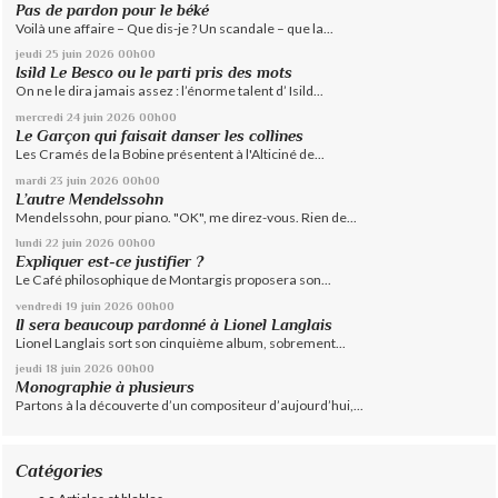
Pas de pardon pour le béké
Voilà une affaire – Que dis-je ? Un scandale – que la...
jeudi 25
juin 2026
00h00
Isild Le Besco ou le parti pris des mots
On ne le dira jamais assez : l’énorme talent d’ Isild...
mercredi 24
juin 2026
00h00
Le Garçon qui faisait danser les collines
Les Cramés de la Bobine présentent à l'Alticiné de...
mardi 23
juin 2026
00h00
L’autre Mendelssohn
Mendelssohn, pour piano. "OK", me direz-vous. Rien de...
lundi 22
juin 2026
00h00
Expliquer est-ce justifier ?
Le Café philosophique de Montargis proposera son...
vendredi 19
juin 2026
00h00
Il sera beaucoup pardonné à Lionel Langlais
Lionel Langlais sort son cinquième album, sobrement...
jeudi 18
juin 2026
00h00
Monographie à plusieurs
Partons à la découverte d’un compositeur d’aujourd’hui,...
Catégories