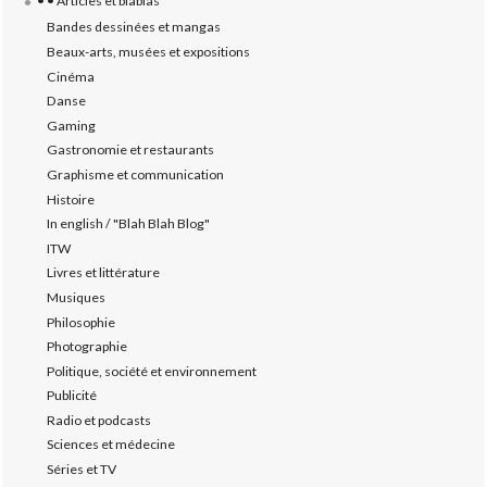
• • Articles et blablas
Bandes dessinées et mangas
Beaux-arts, musées et expositions
Cinéma
Danse
Gaming
Gastronomie et restaurants
Graphisme et communication
Histoire
In english / "Blah Blah Blog"
ITW
Livres et littérature
Musiques
Philosophie
Photographie
Politique, société et environnement
Publicité
Radio et podcasts
Sciences et médecine
Séries et TV