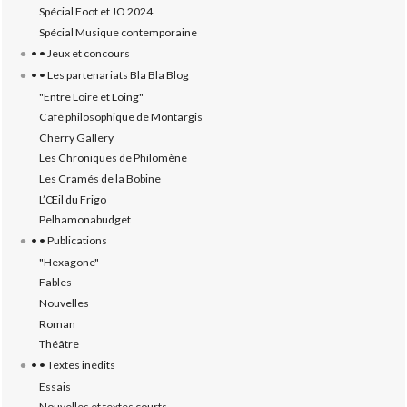
Spécial Foot et JO 2024
Spécial Musique contemporaine
• • Jeux et concours
• • Les partenariats Bla Bla Blog
"Entre Loire et Loing"
Café philosophique de Montargis
Cherry Gallery
Les Chroniques de Philomène
Les Cramés de la Bobine
L’‎Œil du Frigo
Pelhamonabudget
• • Publications
"Hexagone"
Fables
Nouvelles
Roman
Théâtre
• • Textes inédits
Essais
Nouvelles et textes courts