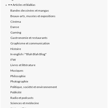
• • Articles et blablas
Bandes dessinées et mangas
Beaux-arts, musées et expositions
Cinéma
Danse
Gaming
Gastronomie et restaurants
Graphisme et communication
Histoire
In english / "Blah Blah Blog"
ITW
Livres et littérature
Musiques
Philosophie
Photographie
Politique, société et environnement
Publicité
Radio et podcasts
Sciences et médecine