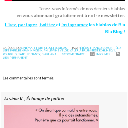
Tenez-vous informés de nos derniers blablas
en vous abonnant gratuitement à notre newsletter.
Likez
,
partagez
,
twittez
et
instagramez
les blablas de Bla
Bla Blog !
CATÉGORIES :
CINÉMA
,
• • ARTICLES ET BLABLAS
TAGS :
ÉTÉ 85
,
FRANÇOIS OZON
,
FÉLIX
LEFEBVRE
,
BENJAMIN VOISIN
,
PHILIPPINE VELGE
,
VALERIA BRUNI-TEDESCHI
,
MELVIL
POUPAUD
,
ISABELLE NANTY
,
DIAPHANA
0
COMMENTAIRE
IMPRIMER
LIEN PERMANENT
Les commentaires sont fermés.
Arsène K.,
Échange de patins