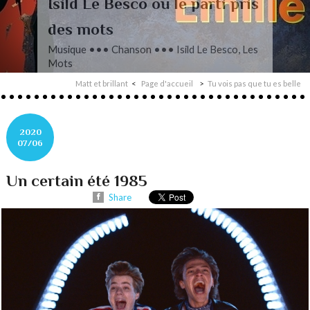
L’autre Mendelssohn
Musique ••• Classique ••• Fanny
Mendelssohn, Das Jahr
Matt et brillant
Page d'accueil
Tu vois pas que tu es belle
2020
07/06
Un certain été 1985
Share