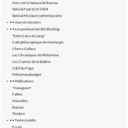
Hors-série Tatiana de Rosnay
Spécial Foot et JO 2024
Spécial Musique contemporaine
• • Jeux et concours
• • Les partenariats Bla Bla Blog
"Entre Loire et Loing"
Café philosophique de Montargis
Cherry Gallery
Les Chroniques de Philomène
Les Cramés de la Bobine
L’‎Œil du Frigo
Pelhamonabudget
• • Publications
"Hexagone"
Fables
Nouvelles
Roman
Théâtre
• • Textes inédits
Essais