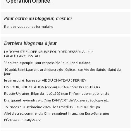
"Opération Orphée"
Pour écrire au bloggeur, c'est ici
Rendez-vous sur ce formulaire
Derniers blogs mis à jour
LA ROYAUTÉ ? L'IDÉE NEUVE POUR REDRESSER LA...
sur
LAFAUTEAROUSSEAU
”Écouter le peuple. Tout est possible.”
sur
Lionel Baland
10 août. Saint Laurent, archidiacre de l'église...
sur
Vie des Saints - Saint du
jour
le vin est tiré , buvez
sur
VIE DU CHATEAU à FERNEY
UN JOUR, UNE CITATION (cxxviii)
sur
Alain Van Praet - BLOG
Russie-Ukraine : Bilan du ! août 2026
sur
l'information nationaliste
Dis, quand reviendras-tu ?
sur
L'AN VERT de Vouziers : écologie et...
Journées du Patrimoine 2026 - le samedi 12...
sur
PAC de Spa
Allié discret: comment la Chine soutient l’Iran...
sur
Euro-Synergies
L'Éclipse
sur
KallyVasco