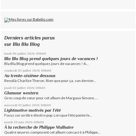
Derniers articles parus
sur Bla Bla Blog
lundi 06
juillet 2026
00h00
Bla Bla Blog prend quelques jours de vacances !
Bla Bla Blog prend quelques jours de vacances ! A...
vendredi 03
juillet 2026
00h00
Au trente-sixième dessous
Revoilà Charlize Theron. Rien que pour ça, son dernier...
jeudi 02
juillet 2026
00h03
Glamour western
Gros coup de cœur pour cet album de Margaux Simone ,...
mercredi 01
juillet 2026
00h00
Lightmotive motivés par l’été
Focus sur un titre électro-pop. Lorsque l’été pointe le...
mardi 30
juin 2026
00h00
À la recherche de Philippe Malhaire
Quatre œuvres composent cet album consacré à Philippe...