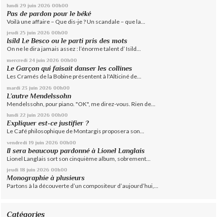
lundi 29
juin 2026
00h00
Pas de pardon pour le béké
Voilà une affaire – Que dis-je ? Un scandale – que la...
jeudi 25
juin 2026
00h00
Isild Le Besco ou le parti pris des mots
On ne le dira jamais assez : l’énorme talent d’ Isild...
mercredi 24
juin 2026
00h00
Le Garçon qui faisait danser les collines
Les Cramés de la Bobine présentent à l'Alticiné de...
mardi 23
juin 2026
00h00
L’autre Mendelssohn
Mendelssohn, pour piano. "OK", me direz-vous. Rien de...
lundi 22
juin 2026
00h00
Expliquer est-ce justifier ?
Le Café philosophique de Montargis proposera son...
vendredi 19
juin 2026
00h00
Il sera beaucoup pardonné à Lionel Langlais
Lionel Langlais sort son cinquième album, sobrement...
jeudi 18
juin 2026
00h00
Monographie à plusieurs
Partons à la découverte d’un compositeur d’aujourd’hui,...
Catégories