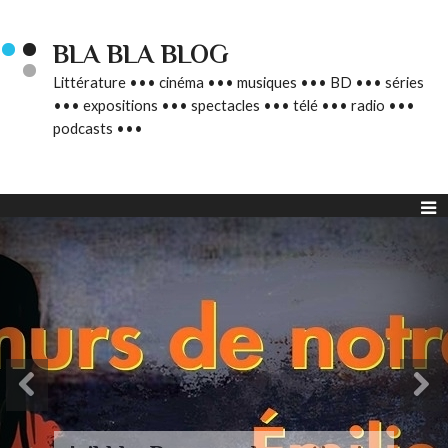
BLA BLA BLOG
Littérature ••• cinéma ••• musiques ••• BD ••• séries
••• expositions ••• spectacles ••• télé ••• radio •••
podcasts •••