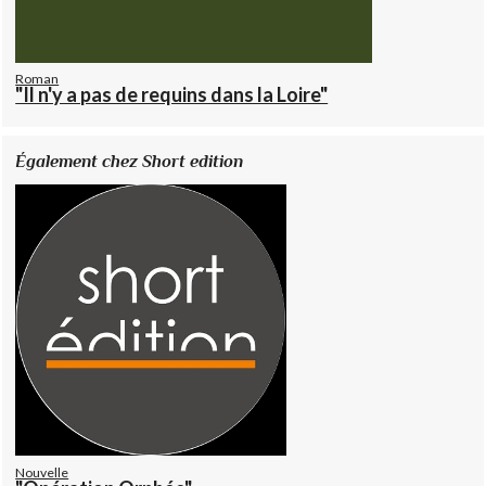
Roman
"Il n'y a pas de requins dans la Loire"
Également chez Short edition
Nouvelle