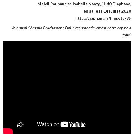
Melvil Poupaud et Isabelle Nanty, 1H40,Diaphana,
en salle le 14 juillet 2020
http://diaphana.fr/film/ete-85
Voir aussi :
"Arnaud Prochasson : Emi, c’est potentiellement notre copine à
tous"