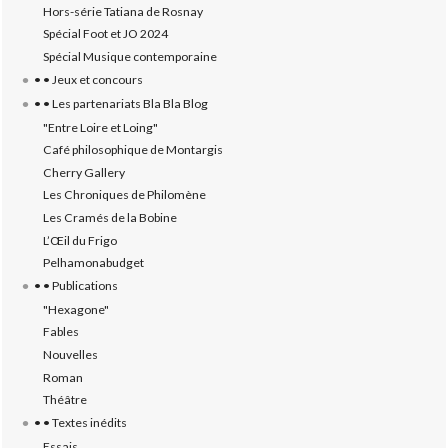
Hors-série Tatiana de Rosnay
Spécial Foot et JO 2024
Spécial Musique contemporaine
• • Jeux et concours
• • Les partenariats Bla Bla Blog
"Entre Loire et Loing"
Café philosophique de Montargis
Cherry Gallery
Les Chroniques de Philomène
Les Cramés de la Bobine
L’‎Œil du Frigo
Pelhamonabudget
• • Publications
"Hexagone"
Fables
Nouvelles
Roman
Théâtre
• • Textes inédits
Essais