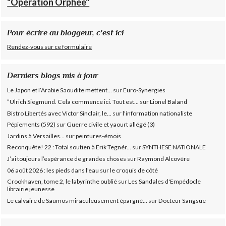
"Opération Orphée"
Pour écrire au bloggeur, c'est ici
Rendez-vous sur ce formulaire
Derniers blogs mis à jour
Le Japon et l’Arabie Saoudite mettent...
sur
Euro-Synergies
”Ulrich Siegmund. Cela commence ici. Tout est...
sur
Lionel Baland
Bistro Libertés avec Victor Sinclair, le...
sur
l'information nationaliste
Pépiements (592)
sur
Guerre civile et yaourt allégé (3)
Jardins à Versailles...
sur
peintures-émois
Reconquête! 22 : Total soutien à Erik Tegnér...
sur
SYNTHESE NATIONALE
J’ai toujours l’espérance de grandes choses
sur
Raymond Alcovère
06 août 2026 : les pieds dans l'eau
sur
le croquis de côté
Crookhaven, tome 2, le labyrinthe oublié
sur
Les Sandales d'Empédocle
librairie jeunesse
Le calvaire de Saumos miraculeusement épargné...
sur
Docteur Sangsue