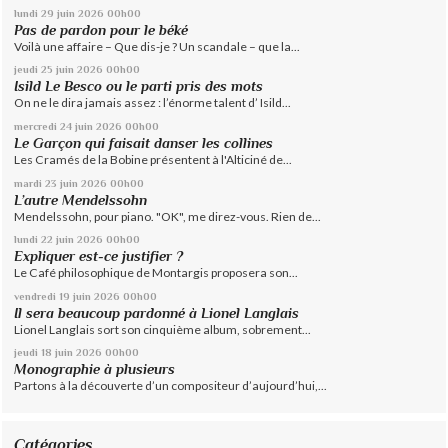
lundi 29
juin 2026
00h00
Pas de pardon pour le béké
Voilà une affaire – Que dis-je ? Un scandale – que la...
jeudi 25
juin 2026
00h00
Isild Le Besco ou le parti pris des mots
On ne le dira jamais assez : l’énorme talent d’ Isild...
mercredi 24
juin 2026
00h00
Le Garçon qui faisait danser les collines
Les Cramés de la Bobine présentent à l'Alticiné de...
mardi 23
juin 2026
00h00
L’autre Mendelssohn
Mendelssohn, pour piano. "OK", me direz-vous. Rien de...
lundi 22
juin 2026
00h00
Expliquer est-ce justifier ?
Le Café philosophique de Montargis proposera son...
vendredi 19
juin 2026
00h00
Il sera beaucoup pardonné à Lionel Langlais
Lionel Langlais sort son cinquième album, sobrement...
jeudi 18
juin 2026
00h00
Monographie à plusieurs
Partons à la découverte d’un compositeur d’aujourd’hui,...
Catégories