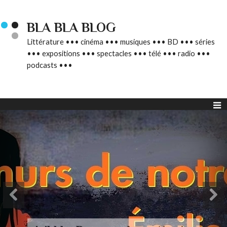
BLA BLA BLOG
Littérature ••• cinéma ••• musiques ••• BD ••• séries
••• expositions ••• spectacles ••• télé ••• radio •••
podcasts •••