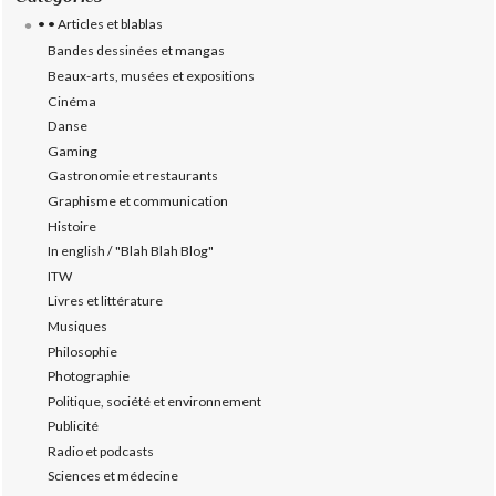
• • Articles et blablas
Bandes dessinées et mangas
Beaux-arts, musées et expositions
Cinéma
Danse
Gaming
Gastronomie et restaurants
Graphisme et communication
Histoire
In english / "Blah Blah Blog"
ITW
Livres et littérature
Musiques
Philosophie
Photographie
Politique, société et environnement
Publicité
Radio et podcasts
Sciences et médecine