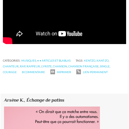
CATÉGORIES :
MUSIQUES
,
• • ARTICLES ET BLABLAS
TAGS :
KENTZO
,
KANT-ZO
,
CHANTEUR
,
RAP
,
RAPPEUR
,
LYRISTE
,
CHANSON
,
CHANSON FRANÇAISE
,
SINGLE
,
COURAGE
0
COMMENTAIRE
IMPRIMER
LIEN PERMANENT
Arsène K.,
Échange de patins