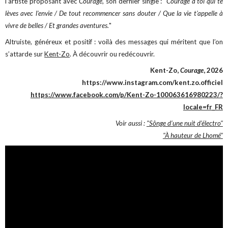
l’artiste proposant avec
Courage
, son dernier single : "
Courage à toi qui te
lèves avec l'envie / De tout recommencer sans douter / Que la vie t'appelle à
vivre de belles / Et grandes aventures.
"
Altruiste, généreux et positif : voilà des messages qui méritent que l’on
s’attarde sur
Kent-Zo
. À découvrir ou redécouvrir.
Kent-Zo,
Courage
, 2026
https://www.instagram.com/kent.zo.officiel
https://www.facebook.com/p/Kent-Zo-100063616980223/?
locale=fr_FR
Voir aussi :
"Sônge d’une nuit d’électro"
"À hauteur de Lhomé"