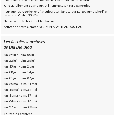
Jünger, Tallement des Réaux, et l'homme...
sur
Euro-Synergies
Pourquoi les Algérien ont-ils toujours tendance...
sur
Le Royaume Chérifien
du Maroc, Chihab25.«On...
Nahariya
sur
kibboutznick lamballais
Activité de notre Compte ”X”...
sur
LAFAUTEAROUSSEAU
Les dernières archives
de Bla Bla Blog
lun. 29 juin - dim. 05 juil.
lun. 22 juin - dim. 28 juin
lun. 15 juin - dim. 21 juin
lun. 08 juin - dim. 14 juin
lun. 01 juin - dim. 07 juin
lun. 25 mai - dim. 31 mai
lun. 18 mai - dim. 24 mai
lun. 11 mai - dim. 17 mai
lun. 04 mai - dim. 10 mai
lun. 27 avril - dim. 03 mai
Toutes les archives