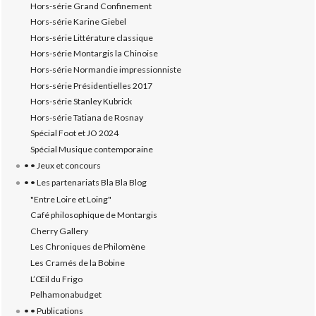
Hors-série Grand Confinement
Hors-série Karine Giebel
Hors-série Littérature classique
Hors-série Montargis la Chinoise
Hors-série Normandie impressionniste
Hors-série Présidentielles 2017
Hors-série Stanley Kubrick
Hors-série Tatiana de Rosnay
Spécial Foot et JO 2024
Spécial Musique contemporaine
• • Jeux et concours
• • Les partenariats Bla Bla Blog
"Entre Loire et Loing"
Café philosophique de Montargis
Cherry Gallery
Les Chroniques de Philomène
Les Cramés de la Bobine
L’‎Œil du Frigo
Pelhamonabudget
• • Publications