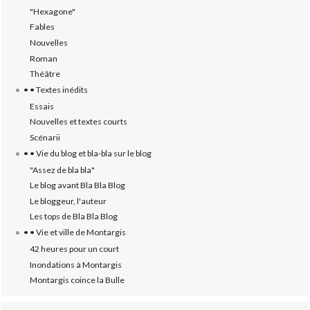
"Hexagone"
Fables
Nouvelles
Roman
Théâtre
• • Textes inédits
Essais
Nouvelles et textes courts
Scénarii
• • Vie du blog et bla-bla sur le blog
"Assez de bla bla"
Le blog avant Bla Bla Blog
Le bloggeur, l'auteur
Les tops de Bla Bla Blog
• • Vie et ville de Montargis
42 heures pour un court
Inondations à Montargis
Montargis coince la Bulle