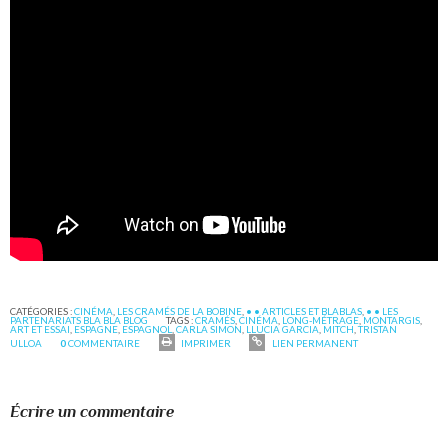
CATÉGORIES :
CINÉMA
,
LES CRAMÉS DE LA BOBINE
,
• • ARTICLES ET BLABLAS
,
• • LES
PARTENARIATS BLA BLA BLOG
TAGS :
CRAMÉS
,
CINÉMA
,
LONG-MÉTRAGE
,
MONTARGIS
,
ART ET ESSAI
,
ESPAGNE
,
ESPAGNOL
,
CARLA SIMON
,
LLUCIA GARCIA
,
MITCH
,
TRISTAN
ULLOA
0
COMMENTAIRE
IMPRIMER
LIEN PERMANENT
Écrire un commentaire