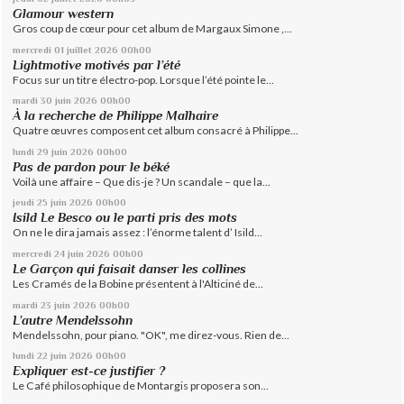
Glamour western
Gros coup de cœur pour cet album de Margaux Simone ,...
mercredi 01
juillet 2026
00h00
Lightmotive motivés par l’été
Focus sur un titre électro-pop. Lorsque l’été pointe le...
mardi 30
juin 2026
00h00
À la recherche de Philippe Malhaire
Quatre œuvres composent cet album consacré à Philippe...
lundi 29
juin 2026
00h00
Pas de pardon pour le béké
Voilà une affaire – Que dis-je ? Un scandale – que la...
jeudi 25
juin 2026
00h00
Isild Le Besco ou le parti pris des mots
On ne le dira jamais assez : l’énorme talent d’ Isild...
mercredi 24
juin 2026
00h00
Le Garçon qui faisait danser les collines
Les Cramés de la Bobine présentent à l'Alticiné de...
mardi 23
juin 2026
00h00
L’autre Mendelssohn
Mendelssohn, pour piano. "OK", me direz-vous. Rien de...
lundi 22
juin 2026
00h00
Expliquer est-ce justifier ?
Le Café philosophique de Montargis proposera son...