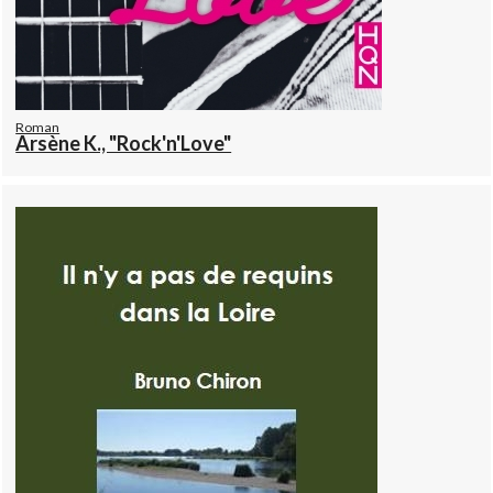
Roman
Arsène K., "Rock'n'Love"