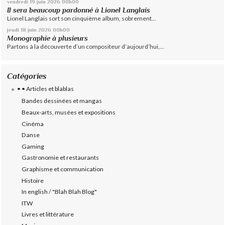
vendredi 19
juin 2026
00h00
Il sera beaucoup pardonné à Lionel Langlais
Lionel Langlais sort son cinquième album, sobrement...
jeudi 18
juin 2026
00h00
Monographie à plusieurs
Partons à la découverte d’un compositeur d’aujourd’hui,...
Catégories
• • Articles et blablas
Bandes dessinées et mangas
Beaux-arts, musées et expositions
Cinéma
Danse
Gaming
Gastronomie et restaurants
Graphisme et communication
Histoire
In english / "Blah Blah Blog"
ITW
Livres et littérature