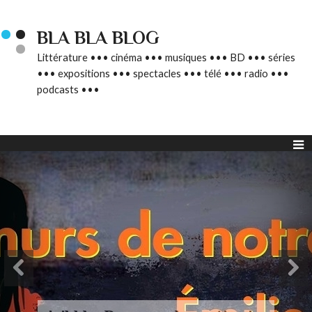
BLA BLA BLOG
Littérature ••• cinéma ••• musiques ••• BD ••• séries
••• expositions ••• spectacles ••• télé ••• radio •••
podcasts •••