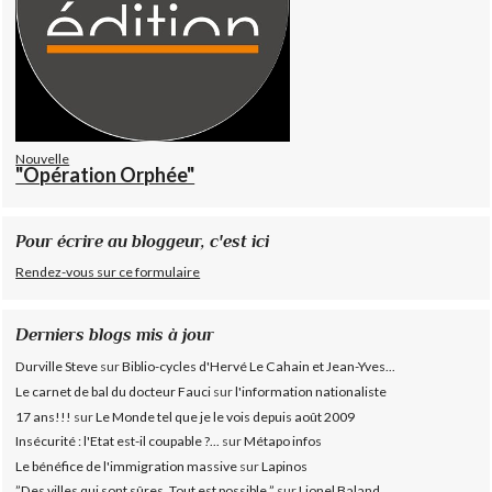
Nouvelle
"Opération Orphée"
Pour écrire au bloggeur, c'est ici
Rendez-vous sur ce formulaire
Derniers blogs mis à jour
Durville Steve
sur
Biblio-cycles d'Hervé Le Cahain et Jean-Yves...
Le carnet de bal du docteur Fauci
sur
l'information nationaliste
17 ans!!!
sur
Le Monde tel que je le vois depuis août 2009
Insécurité : l'Etat est-il coupable ?...
sur
Métapo infos
Le bénéfice de l'immigration massive
sur
Lapinos
”Des villes qui sont sûres. Tout est possible.”
sur
Lionel Baland