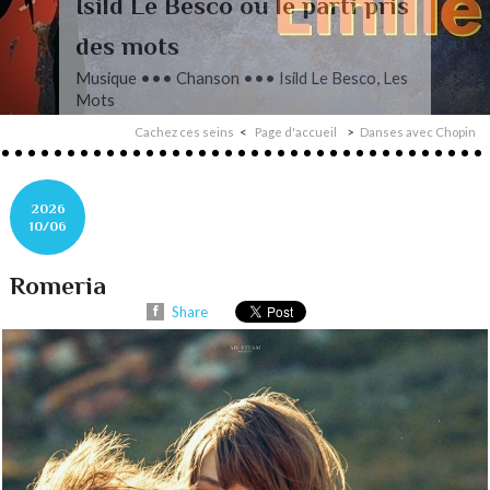
L’autre Mendelssohn
Musique ••• Classique ••• Fanny
Mendelssohn, Das Jahr
Cachez ces seins
Page d'accueil
Danses avec Chopin
2026
10/06
Romeria
Share