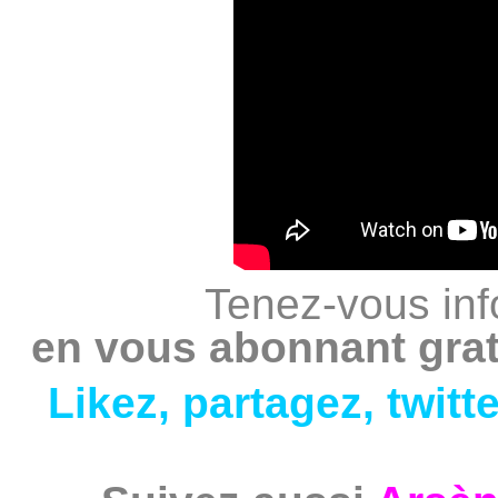
Tenez-vous inf
en vous abonnant grat
Likez
,
partagez
,
twitt