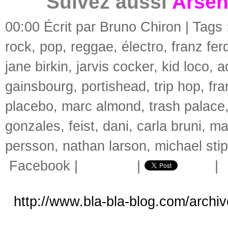
Suivez aussi
Arsèn
00:00 Écrit par Bruno Chiron | Tags
rock
,
pop
,
reggae
,
électro
,
franz fer
jane birkin
,
jarvis cocker
,
kid loco
,
a
gainsbourg
,
portishead
,
trip hop
,
fra
placebo
,
marc almond
,
trash palace
gonzales
,
feist
,
dani
,
carla bruni
,
mar
persson
,
nathan larson
,
michael sti
Facebook
|
|
|
http://www.bla-bla-blog.com/archi