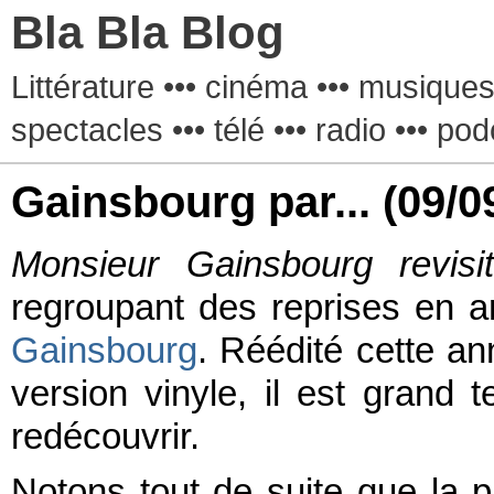
Bla Bla Blog
Littérature ••• cinéma ••• musiques 
spectacles ••• télé ••• radio ••• pod
Gainsbourg par...
(09/0
Monsieur Gainsbourg revisi
regroupant des reprises en a
Gainsbourg
. Réédité cette a
version vinyle, il est grand 
redécouvrir.
Notons tout de suite que la p