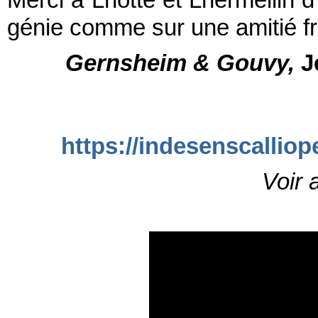
Merci à Lhotte et Lhermellin d
génie comme sur une amitié f
Gernsheim & Gouvy,
Je
https://indesenscallio
Voir 