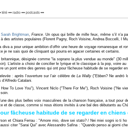
 télé ••• radio ••• podcasts •••
e
Sarah Brightman
,
France
. Un opus qui brille de mille feux, même s’il n’a 
 à des artistes populaires (Florent Pagny, Roch Voisine, Andrea Boccelli, I
 la diva a pour unique ambition d’offrir une heure de voyage romanesque et r
e je ne sais quoi de clinquant qui pourra en agacer certaines et certains.
iva britannique, désignée comme "la soprano la plus vendue au monde" (30 mi
L'artiste a choisi de concilier le lyrique et le classique à la pop, voire au r
 faire un pont entre des genres qui ont pour fâcheuse habitude de se regarder e
levée : après l’ouverture sur l’air célèbre de
La Wally
("Ebben? Ne andrò lo
 d’Alfredo Catalani.
w To Love You"), Vincent Niclo ("There For Me"), Roch Voisine ("Ne viens 
 soin.
’une des plus belles voix masculines de la chanson française, a tout pour 
e et de classe, comme si nous étions invités à une bal des débutants au Chât
pour fâcheuse habitude de se regarder en chiens 
son et Chiara Ferrau : "Amore mio, dove sei stato? / Nei miei sogni io ti h
aussi citer "Sarai Qui" avec Alessandro Safina : "Quando penso ai giorni che 