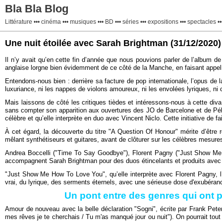
Bla Bla Blog
Littérature ••• cinéma ••• musiques ••• BD ••• séries ••• expositions ••• spectacles •••
Une nuit étoilée avec Sarah Brightman
(31/12/2020)
Il n’y avait qu’en cette fin d’année que nous pouvions parler de l’album d
anglaise lorgne bien évidemment de ce côté de la Manche, en faisant appel
Entendons-nous bien : derrière sa facture de pop internationale, l’opus de
luxuriance, ni les nappes de violons amoureux, ni les envolées lyriques, ni c
Mais laissons de côté les critiques tièdes et intéressons-nous à cette d
sans compter son apparition aux ouvertures des JO de Barcelone et de Pékin). 
célèbre et qu’elle interprète en duo avec Vincent Niclo. Cette initiative de
À cet égard, la découverte du titre "A Question Of Honour" mérite d’être re
mêlant synthétiseurs et guitares, avant de clôturer sur les célèbres mesures
Andrea Boccelli ("Time To Say Goodbye"), Florent Pagny ("Just Show Me Ho
accompagnent Sarah Brightman pour des duos étincelants et produits avec
"Just Show Me How To Love You", qu’elle interprète avec Florent Pagny, l
vrai, du lyrique, des serments éternels, avec une sérieuse dose d'exubéranc
Un pont entre des genres qui ont 
Amour de nouveau avec la belle déclaration "Sogni", écrite par Frank Peter
mes rêves je te cherchais / Tu m'as manqué jour ou nuit"). On pourrait tout 