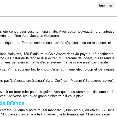
Imprimer
pas été conçu pour susciter l’unanimité. Avec cette nouveauté, la chanteuse
 Muvrini et même Jean-Jacques Goldman).
omantique – en France, serions-nous tentés d’ajouter – où ne manquent ni la
llions d'albums, 180 Platinum & Gold Award dans 40 pays sur 5 continents,
ock à l’instar de la reprise d'un extrait du
Fantôme de l'opéra
, qui l'a rendue
n chiens de faïence, mérite d’être relevée, même si elle n’est pas inédite.
ntana"), la soprano fait le choix d’une rythmique électro-pop et de vagues
pas"), Alessandro Safina ("Sarai Qui") ou I Muvrini ("Tu quieres volver")
devenir un futur tube pour les guimauves que nous sommes : de l’amour, du
eau de Versailles, avec grand orchestre s’il vous plaît.
de faïence
o cercato / Giorno o notte mi sei mancato" ("Mon amour, où étais-tu? / Dans
/ Ho passato insieme a te / Io vorrei che tu tornassi qui / Per non lasciarmi