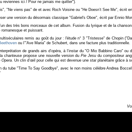
u reviennes ici / Pour ne jamais me quitter").
 sais", "Ne viens pas" de et avec Roch Voisine ou "He Doesn’t See Me", écrit 
roposer une version du désormais classique "Gabriel's Oboe", écrit par Ennio Mor
’un des très bons morceaux de cet album. Fusion du lyrique et de la chanson,
e romanesque et puissant.
iséculaires remis au goût du jour : l'étude n° 3 "Tristesse" de Chopin ("Dan
Beethoven
ou l’"Ave Maria" de Schubert, dans une facture plus traditionnelle.
 l'interprétation de grands airs d’opéra, à l’instar du "O Mio Babbino Caro
, la chanteuse propose une nouvelle version du
Pie Jesu
du compositeur ang
e Opera
. Un clin d’œil pour celle qui est devenue une star planétaire grâce à 
rsion du tube "Time To Say Goodbye", avec le non moins célèbre Andrea Boccel
"
Vo