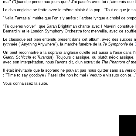
mai" ("Quand je pense aux jours que / J'ai passés avec toi / j'aimerais que t
La diva anglaise se frotte avec le même plaisir à la pop : "Tout ce que je
"Nella Fantasia" mérite que l’on s’y arrête : l’artiste lyrique a choisi de p
"Tu quieres volver", que Sarah Brightlman chante avec I Muvrini constitue l
Bernardini et le London Symphony Orchestra font merveille, avec ce souffl
Le classique est bien entendu présent dans cet album, avec des succès mult
rythmée ("Anything Anywhere"), la marche funèbre de la
7e Symphonie
de
On peut reconnaître à la soprano anglaise qu'elle est aussi à l'aise dans
Gianni Schicchi
et
Turandot
). Toujours classique, ou plutôt néo-classique
avec son interprétation, nous l'avons dit, d’un extrait de
The Phantom of th
Il était inévitable que la soprano ne pouvait pas nous quitter sans sa ve
: "Time to say goodbye / Paesi che non ho mai / Veduto e vissuto con te…
Vous connaissez la suite.