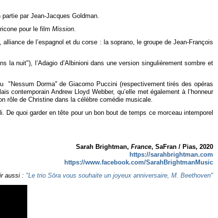
en partie par Jean-Jacques Goldman.
ricone pour le film
Mission
.
 alliance de l’espagnol et du corse : la soprano, le groupe de Jean-François
s la nuit"), l’Adagio d’Albinioni dans une version singulièrement sombre et
" ou du "Nessum Dorma" de Giacomo Puccini (respectivement tirés des opéras
lais contemporain Andrew Lloyd Webber, qu’elle met également à l’honneur
son rôle de Christine dans la célèbre comédie musicale.
li. De quoi garder en tête pour un bon bout de temps ce morceau intemporel
Sarah Brightman,
France
, SaFran / Pias, 2020
https://sarahbrightman.com
https://www.facebook.com/SarahBrightmanMusic
ir aussi :
"Le trio Sōra vous souhaite un joyeux anniversaire, M. Beethoven"