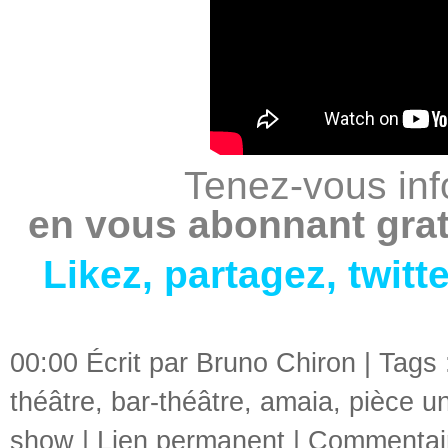
Tenez-vous inf
en vous abonnant grat
Likez
,
partagez
,
twitt
00:00 Écrit par Bruno Chiron | Tags
théâtre
,
bar-théâtre
,
amaia
,
pièce u
show
|
Lien permanent
|
Commentair